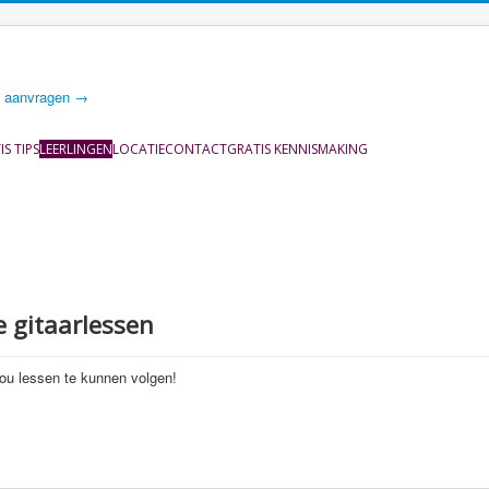
g aanvragen →
S TIPS
LEERLINGEN
LOCATIE
CONTACT
GRATIS KENNISMAKING
 gitaarlessen
 jou lessen te kunnen volgen!