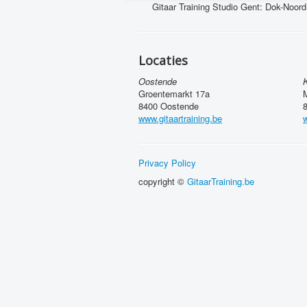
Gitaar Training Studio Gent: Dok-Noor
Locaties
Oostende
K
Groentemarkt 17a
8400 Oostende
8
www.gitaartraining.be
w
Privacy Policy
copyright ©
GitaarTraining.be