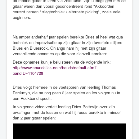
tal maand gitaar te leren via zelfstudie. Zijn uitdagingen met de
gitaar waren dan vooral geconcentreerd rond "Akkoorden
correct nemen / slagtechniek / alternate picking", zoals vele
beginners.
Na amper anderhalf jaar spelen bereikte Dries al heel wat qua
techniek en improvisatie op zijn gitaar in zijn favoriete stijlen:
Blues en Bluesrock. Onlangs nam hij met zijn gitaar
verschillende opnames op die voor zichzelf spreken:
Deze opnames kun je beluisteren via de volgende link:
http://www.soundclick.com/bands/default.cfm?
bandID=1104728
Dries volgt hiermee in de voetsporen van leerling Thomas
Deckmyn, die na nog geen 2 jaar spelen en les volgen nu in
een Rockband speelt.
In volgende video vertelt leerling Dries Pottevijn over zijn
ervaringen met de lessen en wat hij reeds bereikte in minder
dan 2 jaar gitaar spelen: